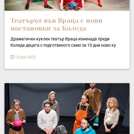
Театърът във Враца с нови
постановки за Коледа
Драматичен куклен театър Враца изненада преди
Коледа децата с подготвеното само за 10 дни ново ку
15 дек 2023