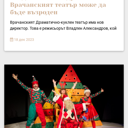
Врачанският театър може да
бъде възроден
Врачанският Драматично-куклен театър има нов
директор. Това е режисьорът Владлен Александров, кой
18 дек 2023