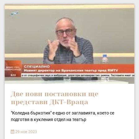
Две нови постановки ще
представи ДКТ-Враца
"Коледна бъркотия" е едно от заглавията, което се
подготвя в кукления отдел на театър
29 ное 2023