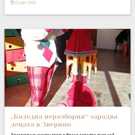
23 дек 2023
„Коледна неразбория“ зарадва
децата в Зверино