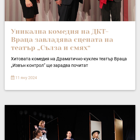
Уникална комедия на ДКТ-
Враца завладява сцената на
театър „Сълза и смях“
Хитовата комедия на Драматично-куклен театър Враца
„Извън контрол“ ще зарадва почитат
11 яну 2024