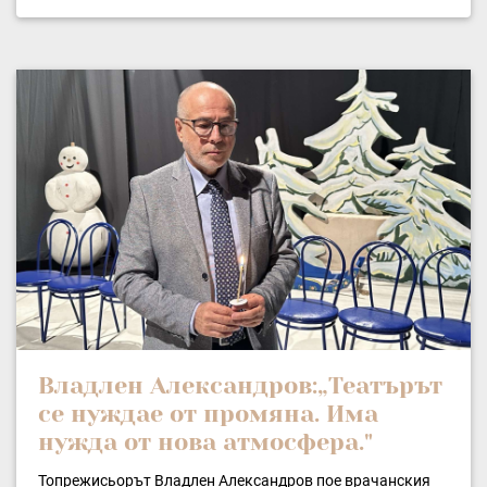
Владлен Александров:„Театърът
се нуждае от промяна. Има
нужда от нова атмосфера."
Топрежисьорът Владлен Александров пое врачанския