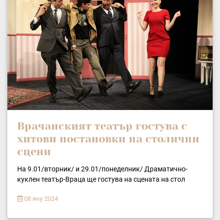
Врачанският театър гостува с
хитови постановки на столични
сцени
На 9.01/вторник/ и 29.01/понеделник/ Драматично-
куклен театър-Враца ще гостува на сцената на стол
08 яну 2024