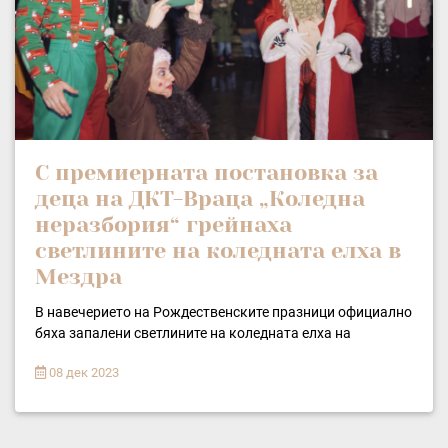
С премиерната постановка за
деца на ДКТ-Враца „Коледна
неразбория“ грейнаха
светлините на коледната елха в
Мездра
В навечерието на Рождественските празници официално
бяха запалени светлините на коледната елха на
08 дек 2023