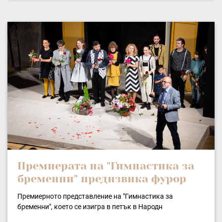
Премиерата на "Гимнастика за
бременни" предизвика фурор
Премиерното представление на "Гимнастика за
бременни", което се изигра в петък в Народн