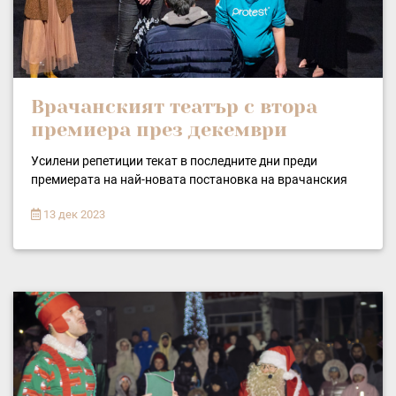
Врачанският театър с втора
премиера през декември
Усилени репетиции текат в последните дни преди
премиерата на най-новата постановка на врачанския
13 дек 2023