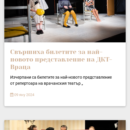
Свършиха билетите за най-
новото представление на ДКТ-
Враца
Изчерпани са билетите за най-новото представление
от репертоара на врачанския театър „
09 яну 2024