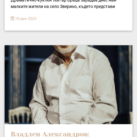
Драматично-куклен театър Враца зарадва днес най-
малките жители на село Зверино, където представи
18 дек 2023
Владлен Александров: