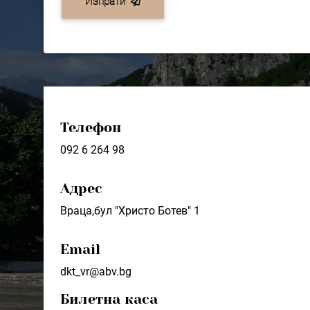
Изпрати
Телефон
092 6 264 98
Адрес
Враца,бул "Христо Ботев" 1
Email
dkt_vr@abv.bg
Билетна каса