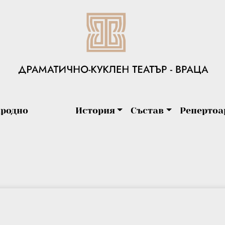
родно
История
Състав
Репертоа