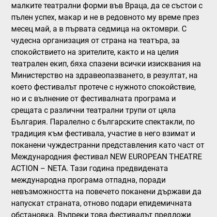
малките театрални форми във Враца, да се състои с
пълен успех, макар и не в редовното му време през
месец май, а в първата седмица на октомври. С
чудесна организация от страна на театъра, за
спокойствието на зрителите, както и на целия
театрален екип, бяха спазени всички изисквания на
Министерство на здравеопазването, в резултат, на
което фестивалът протече с нужното спокойствие,
но и с вълнение от фестивалната програма и
срещата с различни театрални трупи от цяла
България. Паралелно с българските спектакли, по
традиция към фестивала, участие в него взимат и
поканени чуждестранни представления като част от
Международния фестивал NEW EUROPEAN THEATRE
ACTION – NETA. Тази година предвидената
международна програма отпадна, поради
невъзможността на повечето поканени държави да
напускат страната, отново подари епидемичната
обстановка. Въпреки това фестивалът предложи