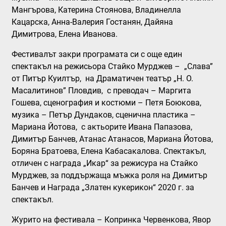
Мангърова, Катерина Стоянова, Владинелла
Кацарска, Анна-Валерия Гостанян, Дайяна
Димитрова, Елена Иванова.
Фестивалът закри програмата си с още един
спектакъл на режисьора Стайко Мурджев –
„Слава”
от Питър Куилтър, на Драматичен театър „Н. О.
Масалитинов” Пловдив, с преводач – Маргита
Гошева, сценография и костюми – Петя Боюкова,
музика – Петър Дундаков, сценична пластика –
Мариана Йотова, с актьорите Ивана Папазова,
Димитър Банчев, Атанас Атанасов, Мариана Йотова,
Боряна Братоева, Елена Кабасакалова. Спектакъл,
отличен с награда „Икар“ за режисура на Стайко
Мурджев, за поддържаща мъжка роля на Димитър
Банчев и Награда „Златен кукерикон“ 2020 г. за
спектакъл.
Журито на фестивала – Копринка Червенкова, Явор