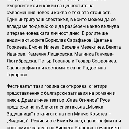
въпросите кои и какви са ценностите на
съвременния човек и каква е тяхната стойност.
Един интригуващ спектакъл, в който можем да се
вгледаме по-дълбоко и да разберем какво вълнува
и терзае човешката личност днес. В ролите ще
видим актьорите Борислав Сарафанов, Цветана
Горкиева, Емона Илиева, Веселин Мезеклиев, Венета
Иванова, Камелия Лишковска, Малинка Ганчева-
Лютибродска, Петър Горанов и Теодор Софрониев.
Сценографията и костюмите са на Радостина
Тодорова.
Фестивалът тази година се откроява с четири
представления с български заглавия на романи и
пиеси. Драматичен театър „Сава Огнянов” Русе
предложи на публиката спектакъла
„Мъжка
Задушница”
по книгата на поп Минчо Кръстев –
„Видрица”. Режисьор е Емил Бонев, сценографията и
костюмите са дело на Виолета Радкова, с участието