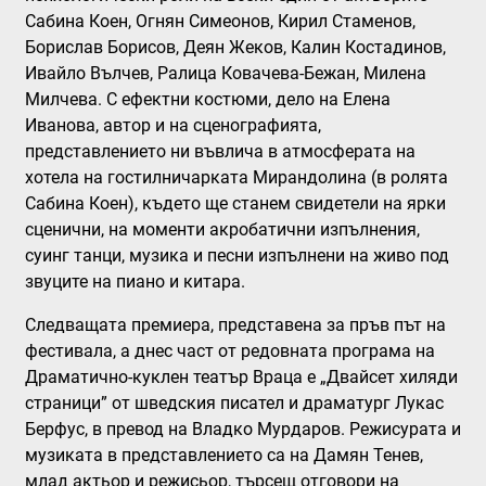
Сабина Коен, Огнян Симеонов, Кирил Стаменов,
Борислав Борисов, Деян Жеков, Калин Костадинов,
Ивайло Вълчев, Ралица Ковачева-Бежан, Милена
Милчева. С ефектни костюми, дело на Елена
Иванова, автор и на сценографията,
представлението ни въвлича в атмосферата на
хотела на гостилничарката Мирандолина (в ролята
Сабина Коен), където ще станем свидетели на ярки
сценични, на моменти акробатични изпълнения,
суинг танци, музика и песни изпълнени на живо под
звуците на пиано и китара.
Следващата премиера, представена за пръв път на
фестивала, а днес част от редовната програма на
Драматично-куклен театър Враца е
„Двайсет хиляди
страници”
от шведския писател и драматург Лукас
Берфус, в превод на Владко Мурдаров. Режисурата и
музиката в представлението са на Дамян Тенев,
млад актьор и режисьор, търсещ отговори на