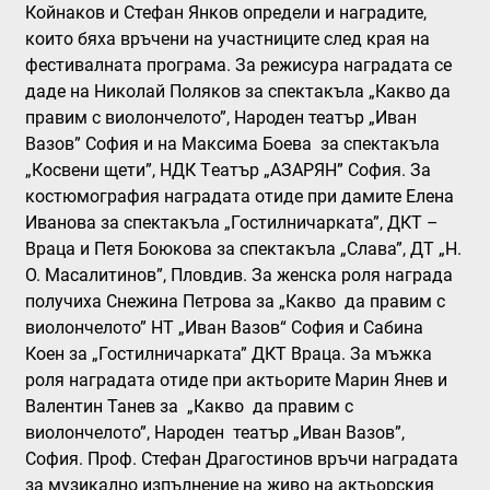
Койнаков и Стефан Янков определи и наградите,
които бяха връчени на участниците след края на
фестивалната програма
. За режисура
наградата се
даде на Николай Поляков за спектакъла „Какво да
правим с виолончелото”, Народен театър „Иван
Вазов” София и на Максима Боева за спектакъла
„Косвени щети”, НДК Tеатър „АЗАРЯН” София.
За
костюмография
наградата отиде при дамите Елена
Иванова за спектакъла „Гостилничарката”, ДКТ –
Враца и Петя Боюкова за спектакъла „Слава”, ДТ „Н.
О. Масалитинов”, Пловдив.
За женска роля
награда
получиха Снежина Петрова за „Какво да правим с
виолончелото” НТ „Иван Вазов“ София
и Сабина
Коен за „Гостилничарката” ДКТ Враца.
За мъжка
роля
наградата отиде при актьорите Марин Янев и
Валентин Танев за „Какво да правим с
виолончелото”, Народен театър „Иван Вазов”,
София. Проф. Стефан Драгостинов връчи наградата
за музикално изпълнение на живо
на актьорския