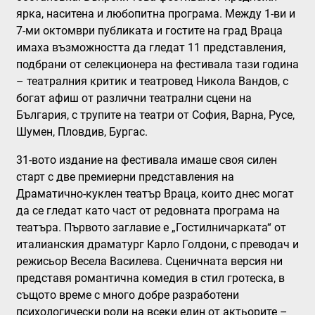
ярка, наситена и любопитна програма. Между 1-ви и
7-ми октомври публиката и гостите на град Враца
имаха възможността да гледат 11 представления,
подбрани от селекционера на фестивала тази година
– театралния критик и театровед Никола Вандов, с
богат афиш от различни театрални сцени на
България, с трупите на театри от София, Варна, Русе,
Шумен, Пловдив, Бургас.
31-вото издание на фестивала имаше своя силен
старт с две премиерни представления на
Драматично-куклен театър Враца, които днес могат
да се гледат като част от редовната програма на
театъра. Първото заглавие е
„Гостилничарката“
от
италианския драматург Карло Голдони, с преводач и
режисьор Весела Василева. Сценичната версия ни
представя романтична комедия в стил гротеска, в
същото време с много добре разработени
психологически роли на всеки един от актьорите –