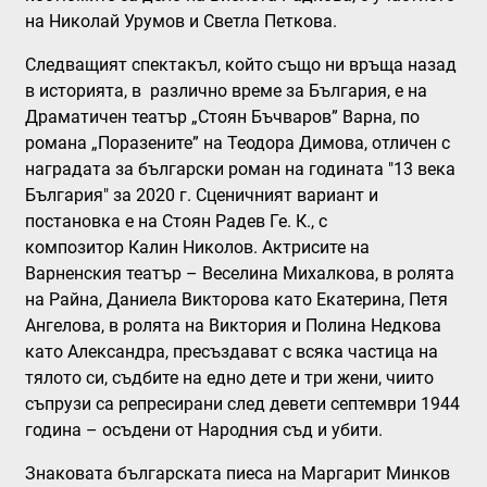
на Николай Урумов и Светла Петкова.
Следващият спектакъл, който също ни връща назад
в историята, в различно време за България, е на
Драматичен театър „Стоян Бъчваров” Варна, по
романа
„Поразените”
на Теодора Димова, отличен с
наградата за български роман на годината "13 века
България" за 2020 г. Сценичният вариант и
постановка е на Стоян Радев Ге. К., с
композитор Калин Николов. Актрисите на
Варненския театър – Веселина Михалкова, в ролята
на Райна, Даниела Викторова като Екатерина, Петя
Ангелова, в ролята на Виктория и Полина Недкова
като Александра, пресъздават с всяка частица на
тялото си, съдбите на едно дете и три жени, чиито
съпрузи са репресирани след девети септември 1944
година – осъдени от Народния съд и убити.
Знаковата българската пиеса на Маргарит Минков