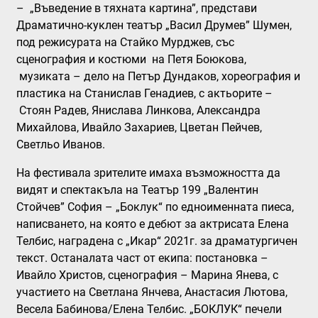
–
„Въведение в тяхната картина”
, представи
Драматично-куклен театър „Васил Друмев” Шумен,
под режисурата на Стайко Мурджев, със
сценография и костюми на Петя Боюкова,
музиката – дело на Петър Дундаков, хореография и
пластика на Станислав Генадиев, с актьорите –
Стоян Радев, Янислава Линкова, Александра
Михайлова, Ивайло Захариев, Цветан Пейчев,
Светльо Иванов.
На фестивала зрителите имаха възможността да
видят и спектакъла на Театър 199 „Валентин
Стойчев” София –
„Боклук“
по едноименната пиеса,
написването, на която е дебют за актрисата Елена
Телбис, наградена с „Икар“ 2021г. за драматургичен
текст. Останалата част от екипа: постановка –
Ивайло Христов, сценография – Марина Янева, с
участието на Светлана Янчева, Анастасия Лютова,
Весела Бабинова/Елена Телбис. „БОКЛУК“ печели