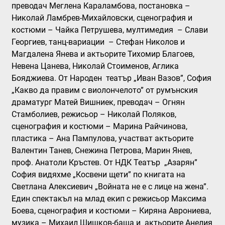
преводач Меглена Караламбова, постановка –
Николай Ламбрев-Михайловски, сценография и
костюми – Чайка Петрушева, мултимедия – Слави
Георгиев, танц-вариации – Стефан Николов и
Магдалена Янева и актьорите Тихомир Благоев,
Невена Цанева, Николай Стоименов, Аглика
Бояджиева. От Народен театър „Иван Вазов”, София
„Какво да правим с виолончелото”
от румънския
драматург Матей Вишниек, преводач – Огнян
Стамболиев, режисьор – Николай Поляков,
сценография и костюми – Марина Райчинова,
пластика – Ана Пампулова, участват актьорите
Валентин Танев, Снежина Петрова, Марин Янев,
проф. Анатоли Кръстев. От НДК Театър „Азарян”
София видяхме „Косвени щети” по книгата на
Светлана Алексиевич „Войната не е с лице на жена”.
Един спектакъл на млад екип с режисьор Максима
Боева, сценография и костюми – Киряна Аврониева,
музика – Михаил Шишков-баща и актьорите Анелия