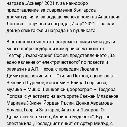
награда „Аскеер“ 2021 г. за най-добро
представление; за съвременна българска
драматургия и за водеща женска роля на Анастасия
Лютова. Получава и награда „Икар“ 2021 г. за най-
добър спектакъл и награда на публиката.
В останалата част от програмата видяхме и други
много добре подбрани камерни спектакли: от
Театър „Възраждане” София, представлението
„За
едно явление от електричеството”
по повести и
разкази на А.П. Чехов, с преводач Людмил
Димитров, режисьор – Стилян Петров, сценограф –
Венелин Шурелов, костюми – Елица Георгиева,
музика – Мишо Шишков-син, хореограф – Теодора
Попова, с участието на актьорите Свежен Младенов,
Мариана Жикич, Йордан Ръсин, Донка Аврамова-
Бочева, Георги Златарев, Анатоли Лазаров. От
Драматичен театър „Адриана Будевска”, Бургас
спектакъла
„Последният янки”
от Артър Милър, с