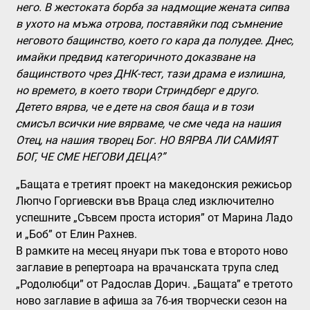
него. В жестоката борба за надмощие жената сипва
в ухото на мъжа отрова, поставяйки под съмнение
неговото бащинство, което го кара да полудее. Днес,
имайки предвид категоричното доказване на
бащинството чрез ДНК-тест, тази драма е излишна,
но времето, в което твори Стриндберг е друго.
Детето вярва, че е дете на своя баща и в този
смисъл всички ние вярваме, че сме чеда на нашия
Отец, на нашия творец Бог. НО ВЯРВА ЛИ САМИЯТ
БОГ, ЧЕ СМЕ НЕГОВИ ДЕЦА?”
„Бащата е третият проект на македонския режисьор
Люпчо Горгиевски във Враца след изключително
успешните „Съвсем проста история” от Марина Ладо
и „Боб” от Елин Рахнев.
В рамките на месец януари пък това е второто ново
заглавие в репертоара на врачанската трупа след
„Родолюбци” от Радослав Дорич. „Бащата” е третото
ново заглавие в афиша за 76-ия творчески сезон на