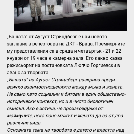
„Бащата” от Аугуст Стриндберг
е най-новото
заглавие в репертоара на ДКТ - Враца. Премиерните
му представления са в сряда и четвъртък - 21 и 22
януари от 19 часа в камерна зала. Ето какво казва
режисьорът на постановката Люпчо Горгиевски в
аванс за творбата:
„Бащата” на Аугуст Стриндберг разкрива преди
всичко взаимоотношенията между мъжа и жената.
Не само като социални и битови в един обществено-
исторически контекст, но и в чисто биологичен
смисъл. Ако е истина, че произхождаме от
маймуните, нека поне мъжът и жената да са от два
различни вида.
Основната тема на творбата е детето и властта над