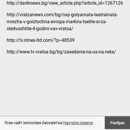
http://dariknews.bg/view_article.php?article_id=1267126
http://vratzanews.com/bg/nay-golyamata-teatralnata-
mrezha-v-goiztochna-evropa-markira-tselite-si-za-
sledvashtite-4-godini-vav-vratsa/
http://tv.rimex-ltd.com/?p=48539
http://www.tv-vratsa.bg/bg/zasedanie-na-us-na-neta/
Драматично куклен театър - Враца
Този сайт използва бисквитки
Научете повече
Разбрах
Created by:
DREAMmedia Creative Studio