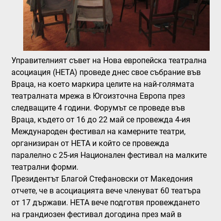
Управителният съвет на Нова европейска театрална
асоциация (НЕТА) проведе днес свое събрание във
Враца, на което маркира целите на най-голямата
театралната мрежа в Югоизточна Европа през
следващите 4 години. Форумът се проведе във
Враца, където от 16 до 22 май се провежда 4-ия
Международен фестивал на камерните театри,
организиран от НЕТА и който се провежда
паралелно с 25-ия Национален фестивал на малките
театрални форми.
Президентът Благой Стефановски от Македония
отчете, че в асоциацията вече членуват 60 театъра
от 17 държави. НЕТА вече подготвя провеждането
на грандиозен фестивал догодина през май в