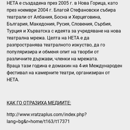
НЕТА
е създадена през 2005 г. в Нова Горица, като
през ноември 2004 г. Благой Стефановски събира
театрали от Албания, Босна и Херцеговина,
България, Македония, Русия, Словения, Сърбия,
Турция и Хърватска с идеята за учредяване на нова
театрална мрежа. Целта на НЕТА е да
разпространява театралното изкуство, да го
популяризира и обменя опит на творби от
различните държави, членки на мрежата.
Враца тази година е домакин на 4-ия Международен
фестивал на камерните театри, организиран от
НЕТА.
КАК ГО ОТРАЗИХА МЕДИИТЕ:
http://www.vratzaplus.com/index.php?
lang=bg&r=home/t163/t17371