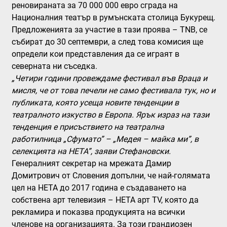
реновираната за 70 000 000 евро сграда на
Националния театър в румънската столица Букурещ.
Предложенията за участие в тази проява – ТNB, се
събират до 30 септември, а след това комисия ще
определи кои представления да се играят в
северната ни съседка.
„Четири години провеждаме фестивал във Враца и
мисля, че от това печели не само фестивала тук, но и
публиката, която усеща новите тенденции в
театралното изкуство в Европа. Ярък израз на тази
тенденция е присъствието на театрална
работилница „Сфумато” – „Медея – майка ми”, в
селекцията на НЕТА”, заяви Стефановски.
Генералният секретар на мрежата Дамир
Домитрович от Словения допълни, че най-голямата
цел на НЕТА до 2017 година е създаването на
собствена арт телевизия – НЕТА арт ТV, която да
рекламира и показва продукцията на всички
членове на организацията. За този грандиозен