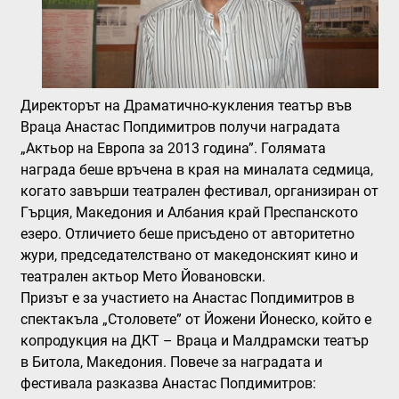
Директорът на Драматично-кукления театър във
Враца Анастас Попдимитров получи наградата
„Актьор на Европа за 2013 година”. Голямата
награда беше връчена в края на миналата седмица,
когато завърши театрален фестивал, организиран от
Гърция, Македония и Албания край Преспанското
езеро. Отличието беше присъдено от авторитетно
жури, председателствано от македонският кино и
театрален актьор Мето Йовановски.
Призът е за участието на Анастас Попдимитров в
спектакъла „Столовете” от Йожени Йонеско, който е
копродукция на ДКТ – Враца и Малдрамски театър
в Битола, Македония. Повече за наградата и
фестивала разказва Анастас Попдимитров: