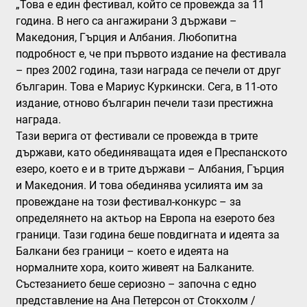
„Това е един фестивал, който се провежда за 11
година. В него са ангажирани 3 държави –
Македония, Гърция и Албания. Любопитна
подробност е, че при първото издание на фестивала
– през 2002 година, тази награда се печели от друг
българин. Това е Мариус Куркински. Сега, в 11-ото
издание, отново българин печели тази престижна
награда.
Тази верига от фестивали се провежда в трите
държави, като обединяващата идея е Преспанското
езеро, което е и в трите държави – Албания, Гърция
и Македония. И това обединява усилията им за
провеждане на този фестивал-конкурс – за
определянето на актьор на Европа на езерото без
граници. Тази година беше повдигната и идеята за
Балкани без граници – което е идеята на
нормалните хора, които живеят на Балканите.
Състезанието беше сериозно – започна с едно
представление на Ана Петерсон от Стокхолм /