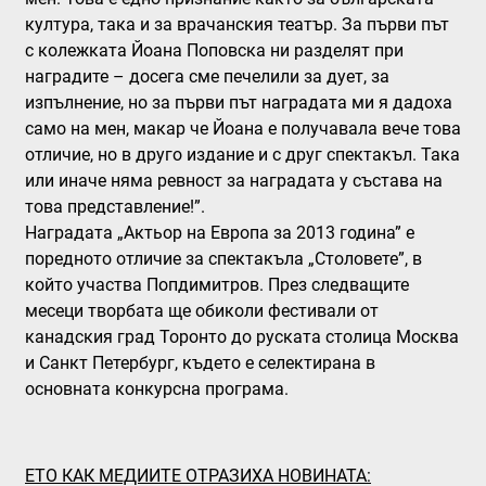
култура, така и за врачанския театър. За първи път
с колежката Йоана Поповска ни разделят при
наградите – досега сме печелили за дует, за
изпълнение, но за първи път наградата ми я дадоха
само на мен, макар че Йоана е получавала вече това
отличие, но в друго издание и с друг спектакъл. Така
или иначе няма ревност за наградата у състава на
това представление!”.
Наградата „Актьор на Европа за 2013 година” е
поредното отличие за спектакъла „Столовете”, в
който участва Попдимитров. През следващите
месеци творбата ще обиколи фестивали от
канадския град Торонто до руската столица Москва
и Санкт Петербург, където е селектирана в
основната конкурсна програма.
ЕТО КАК МЕДИИТЕ ОТРАЗИХА НОВИНАТА: