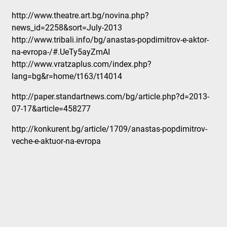
http://www.theatre.art.bg/
novina.php?
news_id=2258&sort=
July-2013
http://www.tribali.info/bg/
anastas-popdimitrov-e-aktor-
na-evropa-/#.UeTy5ayZmAI
http://www.vratzaplus.com/
index.php?
lang=bg&r=home/t163/
t14014
http://paper.standartnews.com/
bg/article.php?d=2013-
07-17&
article=458277
http://konkurent.bg/article/1709/anastas-popdimitrov-
veche-e-aktuor-na-evropa