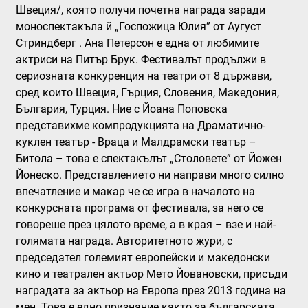
Швеция/, която получи почетна награда заради
моноспектакъла й „Госпожица Юлия” от Аугуст
Стриндберг . Ана Петерсон е една от любимите
актриси на Питър Брук. Фестивалът продължи в
сериозната конкуренция на театри от 8 държави,
сред които Швеция, Гърция, Словения, Македония,
България, Турция. Ние с Йоана Поповска
представихме компродукцията на Драматично-
куклен театър - Враца и Малдрамски театър –
Битола – това е спектакълът „Столовете” от Йожен
Йонеско. Представлението ни направи много силно
впечатление и макар че се игра в началото на
конкурсната програма от фестивала, за него се
говореше през цялото време, а в края – взе и най-
голямата награда. Авторитетното жури, с
председател големият европейски и македонски
кино и театрален актьор Мето Йовановски, присъди
наградата за актьор на Европа през 2013 година на
мен. Това е едно признание както за българската