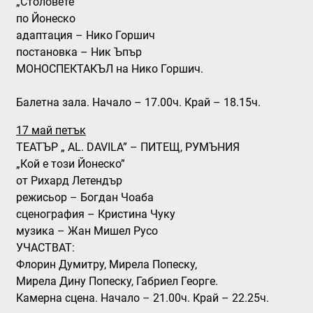
„Столовете”
по Йонеско
адаптация – Нико Горшич
постановка – Ник Ъпър
МОНОСПЕКТАКЪЛ на Нико Горшич.
Балетна зала. Начало – 17.00ч. Край – 18.15ч.
17 май петък
ТЕАТЪР „ AL. DAVILA” – ПИТЕЩ, РУМЪНИЯ
„Кой е този Йонеско”
от Рихард Летендър
режисьор – Богдан Чоаба
сценография – Кристина Чуку
музика – Жан Мишел Русо
УЧАСТВАТ:
Флорин Думитру, Мирела Попеску,
Мирела Дину Попеску, Габриел Георге.
Камерна сцена. Начало – 21.00ч. Край – 22.25ч.